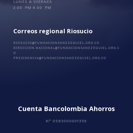
LUNES A VIERNES
2:00 PM 6:00 PM
Correos regional
Riosucio
RIOSUCIO@FUNDACIONSANEZEQUIEL.ORG.CO
DIRECCION.NACIONAL@FUNDACIONSANEZEQUIEL.ORG.C
O
PRESIDENCIA@FUNDACIONSANEZEQUIEL.ORG.CO
Cuenta Bancolombia Ahorros
N°
0583000001356