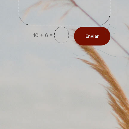
=
10 + 6
Enviar