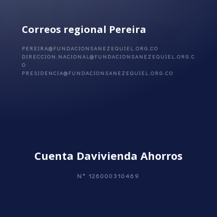
Correos regional Pereira
PEREIRA@FUNDACIONSANEZEQUIEL.ORG.CO
DIRECCION.NACIONAL@FUNDACIONSANEZEQUIEL.ORG.C
O
PRESIDENCIA@FUNDACIONSANEZEQUIEL.ORG.CO
Cuenta Davivienda Ahorros
N°
126000310469