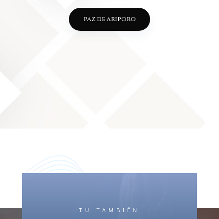
paz de ariporo
TU TAMBIÉN