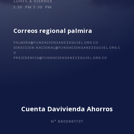
LUNES A VIERNES
2:30 PM 5:30 PM
Correos regional
palmira
PALMIRA@FUNDACIONSANEZEQUIEL.ORG.CO
DIRECCION.NACIONAL@FUNDACIONSANEZEQUIEL.ORG.C
O
PRESIDENCIA@FUNDACIONSANEZEQUIEL.ORG.CO
Cuenta Davivienda Ahorros
N°
6600661737