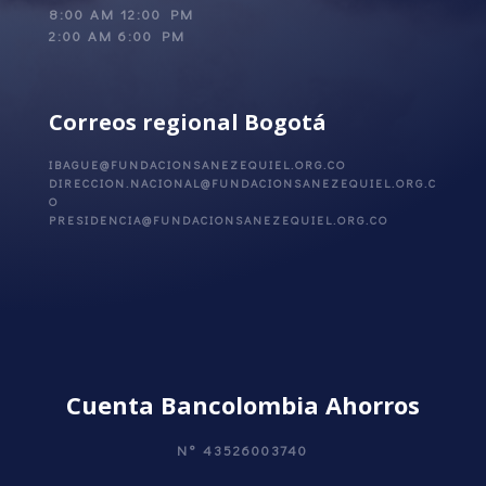
8:00 AM 12:00 PM
2:00 AM 6:00 PM
Correos regional Bogotá
IBAGUE@FUNDACIONSANEZEQUIEL.ORG.CO
DIRECCION.NACIONAL@FUNDACIONSANEZEQUIEL.ORG.C
O
PRESIDENCIA@FUNDACIONSANEZEQUIEL.ORG.CO
Cuenta Bancolombia Ahorros
N°
43526003740