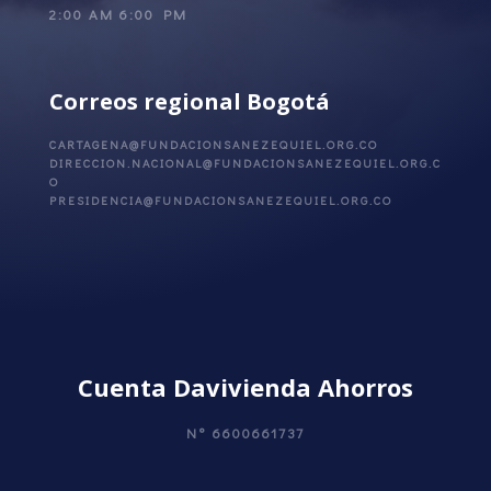
2:00 AM 6:00 PM
Correos regional Bogotá
CARTAGENA@FUNDACIONSANEZEQUIEL.ORG.CO
DIRECCION.NACIONAL@FUNDACIONSANEZEQUIEL.ORG.C
O
PRESIDENCIA@FUNDACIONSANEZEQUIEL.ORG.CO
Cuenta Davivienda Ahorros
N°
6600661737