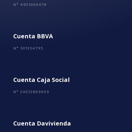
N° 4921000478
Cuenta BBVA
N° 301234795
Cuenta Caja Social
N° 24072869659
Cuenta Davivienda