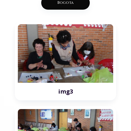
Bogota
img3