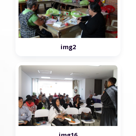
img2
img16