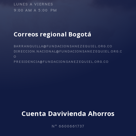
LUNES A VIERNES
9:00 AM A 5:00 PM
Correos regional Bogotá
BARRANQUILLA@FUNDACIONSANEZEQUIEL.ORG.CO
DIRECCION.NACIONAL@FUNDACIONSANEZEQUIEL.ORG.C
O
PRESIDENCIA@FUNDACIONSANEZEQUIEL.ORG.CO
Cuenta Davivienda Ahorros
N°
6600661737