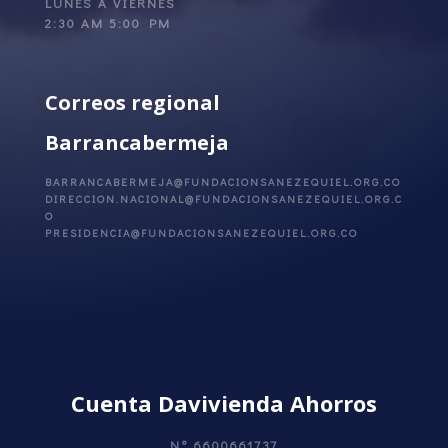
LUNES A VIERNES
2:30 AM 5:00 PM
Correos regional
Barrancabermeja
BARRANCABERMEJA@FUNDACIONSANEZEQUIEL.ORG.CO
DIRECCION.NACIONAL@FUNDACIONSANEZEQUIEL.ORG.C
O
PRESIDENCIA@FUNDACIONSANEZEQUIEL.ORG.CO
Cuenta Davivienda Ahorros
N°
6600661737